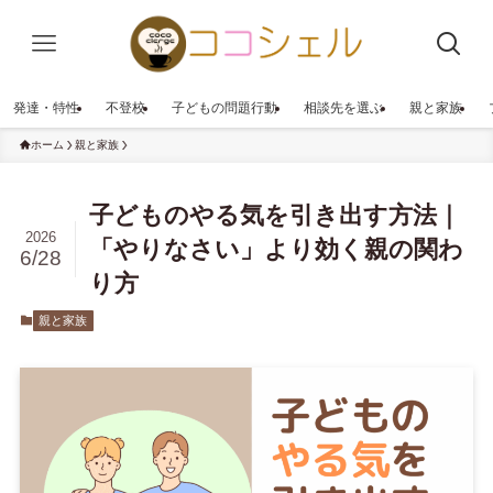
発達・特性
不登校
子どもの問題行動
相談先を選ぶ
親と家族
ホーム
親と家族
子どものやる気を引き出す方法｜
2026
「やりなさい」より効く親の関わ
6/28
り方
親と家族