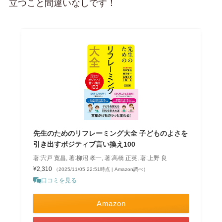
立つこと間違いなしです！
先生のためのリフレーミング大全 子どものよさを
引き出すポジティブ言い換え100
著:宍戸 寛昌, 著:柳沼 孝一, 著:高橋 正英, 著:上野 良
¥2,310
（2025/11/05 22:51時点 | Amazon調べ）
口コミを見る
Amazon