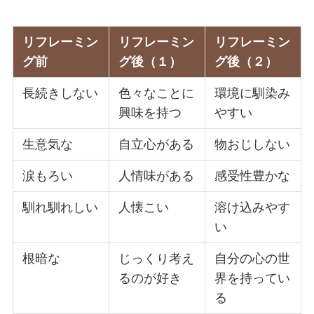
リフレーミン
リフレーミン
リフレーミン
グ前
グ後（１）
グ後（２）
長続きしない
色々なことに
環境に馴染み
興味を持つ
やすい
生意気な
自立心がある
物おじしない
涙もろい
人情味がある
感受性豊かな
馴れ馴れしい
人懐こい
溶け込みやす
い
根暗な
じっくり考え
自分の心の世
るのが好き
界を持ってい
る