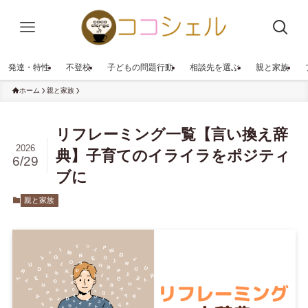
発達・特性
不登校
子どもの問題行動
相談先を選ぶ
親と家族
ホーム
親と家族
リフレーミング一覧【言い換え辞
2026
典】子育てのイライラをポジティ
6/29
ブに
親と家族