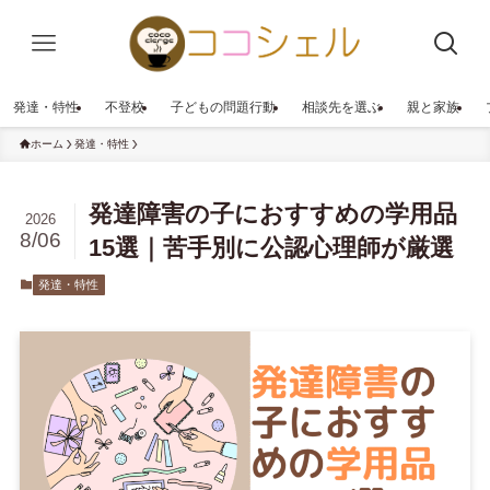
発達・特性
不登校
子どもの問題行動
相談先を選ぶ
親と家族
ホーム
発達・特性
発達障害の子におすすめの学用品
2026
8/06
15選｜苦手別に公認心理師が厳選
発達・特性