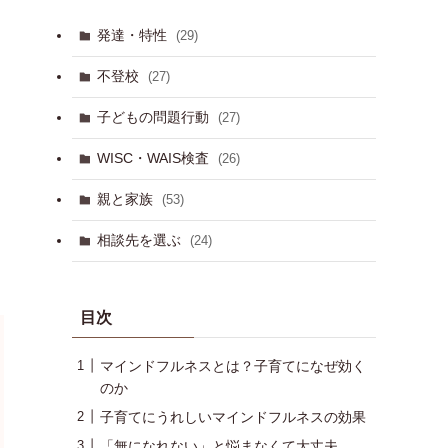
発達・特性
(29)
不登校
(27)
子どもの問題行動
(27)
WISC・WAIS検査
(26)
親と家族
(53)
相談先を選ぶ
(24)
目次
マインドフルネスとは？子育てになぜ効く
のか
子育てにうれしいマインドフルネスの効果
「無になれない」と悩まなくて大丈夫