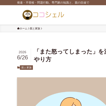
発達・不登校・問題行動。専門家の知識と、親の目線で
ホーム
親と家族
「また怒ってしまった」を
2026
6/26
やり方
親と家族