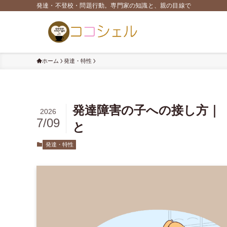
発達・不登校・問題行動。専門家の知識と、親の目線で
ホーム
発達・特性
発達障害の子への接し方｜
2026
7/09
と
発達・特性