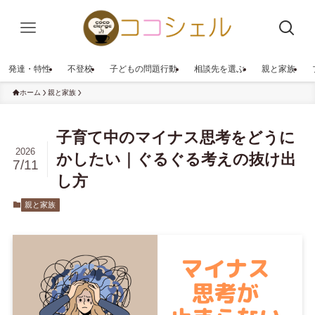
発達・特性
不登校
子どもの問題行動
相談先を選ぶ
親と家族
ホーム
親と家族
子育て中のマイナス思考をどうに
2026
かしたい｜ぐるぐる考えの抜け出
7/11
し方
親と家族