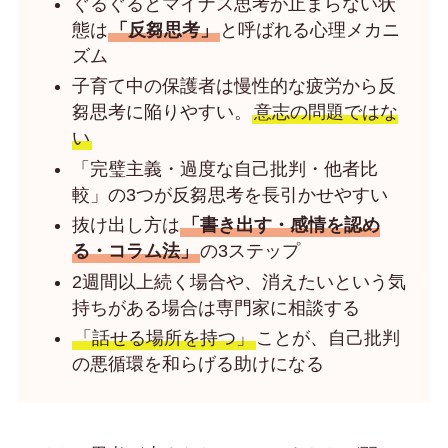
ぐるぐるとマイナス思考が止まらない状
態は
「反芻思考」
と呼ばれる心理メカニ
ズム
子育て中の保護者は慢性的な疲労から反
芻思考に陥りやすい。
意志の問題ではな
い
「完璧主義・過度な自己批判・他者比
較」の3つが反芻思考を長引かせやすい
抜け出し方は
「書き出す・感情を認め
る・コラム法」
の3ステップ
2週間以上続く場合や、消えたいという気
持ちがある場合は専門家に相談する
「話せる場所を持つ」
ことが、自己批判
の悪循環を和らげる助けになる