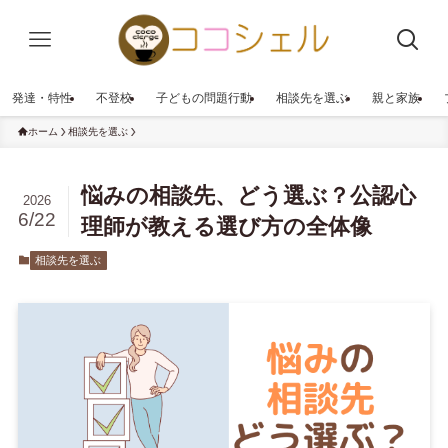
発達・特性
不登校
子どもの問題行動
相談先を選ぶ
親と家族
ホーム
相談先を選ぶ
悩みの相談先、どう選ぶ？公認心
2026
6/22
理師が教える選び方の全体像
相談先を選ぶ