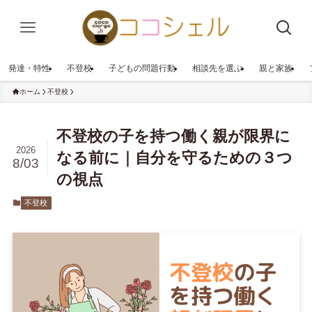
発達・特性
不登校
子どもの問題行動
相談先を選ぶ
親と家族
ホーム
不登校
不登校の子を持つ働く親が限界に
2026
なる前に｜自分を守るための３つ
8/03
の視点
不登校