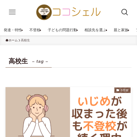
発達・特性
不登校
子どもの問題行動
相談先を選ぶ
親と家族
ホーム
高校生
高校生
– tag –
不登校