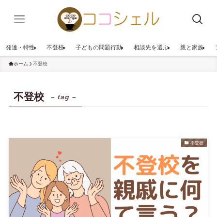
発達・特性
不登校
子どもの問題行動
相談先を選ぶ
親と家族
ホーム
不登校
不登校
– tag –
不登校