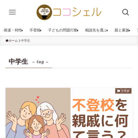
発達・特性
不登校
子どもの問題行動
相談先を選ぶ
親と家族
ホーム
中学生
中学生
– tag –
不登校