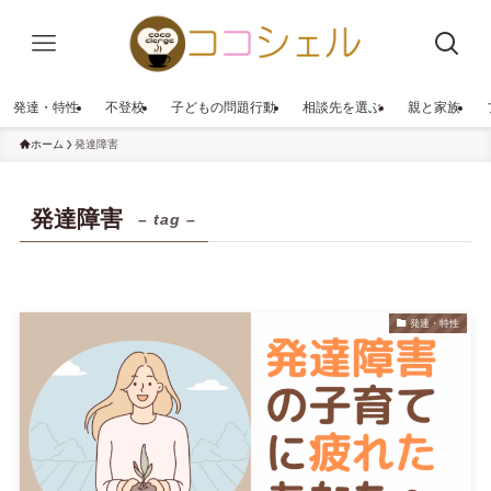
発達・特性
不登校
子どもの問題行動
相談先を選ぶ
親と家族
ホーム
発達障害
発達障害
– tag –
発達・特性